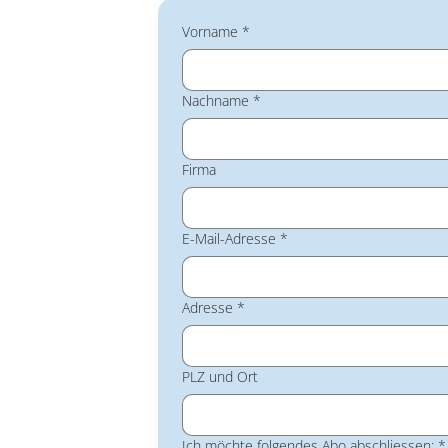
Vorname
*
Nachname
*
Firma
E-Mail-Adresse
*
Adresse
*
PLZ und Ort
Ich möchte folgendes Abo abschliessen:
*